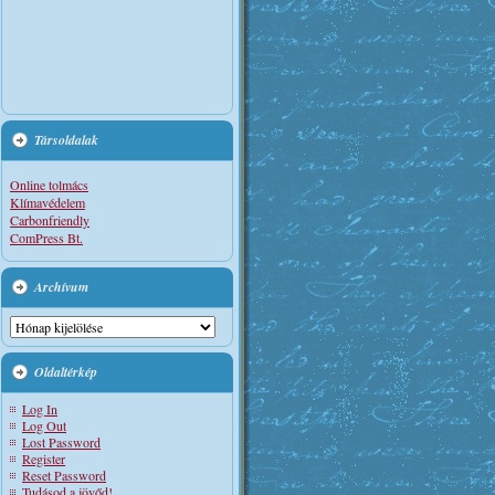
Társoldalak
Online tolmács
Klímavédelem
Carbonfriendly
ComPress Bt.
Archívum
Archívum
Oldaltérkép
Log In
Log Out
Lost Password
Register
Reset Password
Tudásod a jövőd!