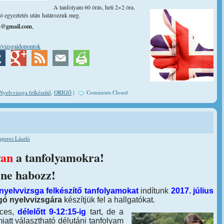
A tanfolyam 60 órás, heti 2×2 óra.
ló egyeztetés után határozzuk meg.
a@gmail.com
,
/vizsgaidopontok
Nyelvvizsga felkészítő
,
ORIGÓ
|
Comments Closed
joros László
van
a tanfolyamokra!
 ne habozz!
yelvvizsga felkészítő tanfolyamokat
indítunk
2017. július
gó nyelvvizsgára
készítjük fel a hallgatókat.
rces,
délelőtt 9-12:15-ig
tart, de a
att választható délutáni tanfolyam