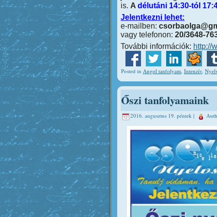
is.
A
délutáni 14:30-tól 17:
Jelentkezni lehet:
e-mailben:
csorbaolga@gm
vagy telefonon:
20/3648-76
További információk:
http:/
Posted in
Angol tanfolyam
,
Intenzív
,
Nyelv
Őszi tanfolyamaink
2016. augusztus 19. péntek |
Aut