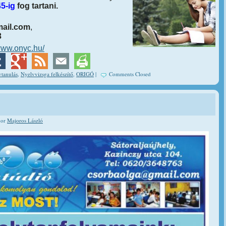
45-ig
fog tartani.
ail.com
,
3
/www.onyc.hu/
tanulás
,
Nyelvvizsga felkészítő
,
ORIGÓ
|
Comments Closed
hor
Majoros László