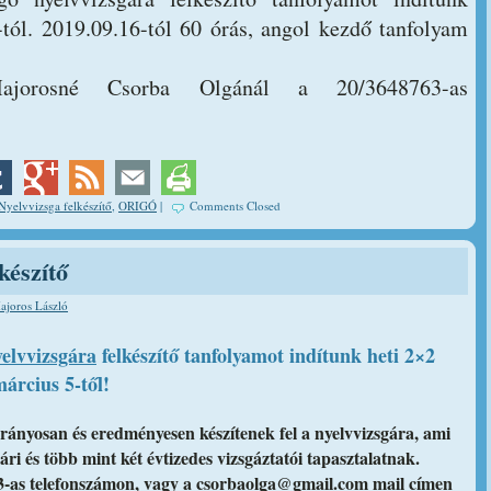
tól. 2019.09.16-tól 60 órás, angol kezdő tanfolyam
Majorosné Csorba Olgánál a 20/3648763-as
Nyelvvizsga felkészítő
,
ORIGÓ
|
Comments Closed
készítő
ajoros László
elvvizsgára
felkészítő tanfolyamot indítunk heti 2×2
árcius 5-től!
rányosan és eredményesen készítenek fel a nyelvvizsgára, ami
ri és több mint két évtizedes vizsgáztatói tapasztalatnak.
3-as telefonszámon
, vagy a csorbaolga@gmail.com mail címen