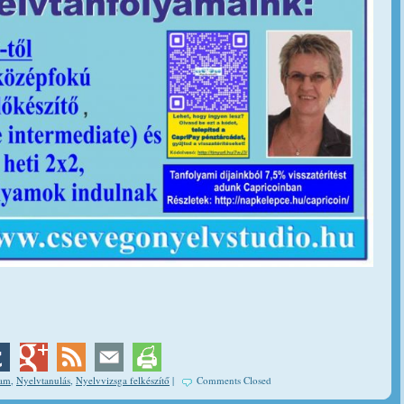
yam
,
Nyelvtanulás
,
Nyelvvizsga felkészítő
|
Comments Closed