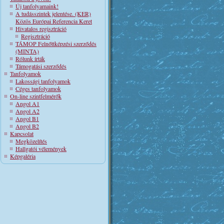
Új tanfolyamaink!
A tudásszintek jelentése. (KER)
Közös Európai Referencia Keret
Hivatalos regisztráció
Regisztráció
TÁMOP Felnőttképzési szerződés
(MINTA)
Rólunk írták
Támogatási szerződés
Tanfolyamok
Lakossági tanfolyamok
Céges tanfolyamok
On-line szintfelmérők
Angol A1
Angol A2
Angol B1
Angol B2
Kapcsolat
Megközelítés
Hallgatói vélemények
Képgaléria