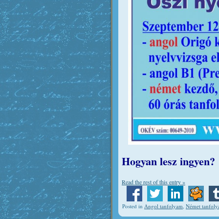
Hogyan lesz ingyen?
Read the rest of this entry »
Posted in
Angol tanfolyam
,
Német tanfol