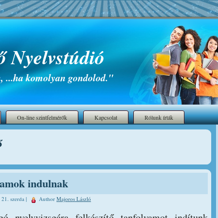
ő Nyelvstúdió
, ...ha komolyan gondolod."
On-line szintfelmérők
Kapcsolat
Rólunk írták
ő
yamok indulnak
 21. szerda |
Author
Majoros László
ó nyelvvizsgára felkészítő tanfolyamot indítunk