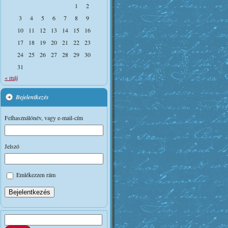
1
2
3
4
5
6
7
8
9
10
11
12
13
14
15
16
17
18
19
20
21
22
23
24
25
26
27
28
29
30
31
« máj
Bejelentkezés
Felhasználónév, vagy e-mail-cím
Jelszó
Emlékezzen rám
Bejelentkezés