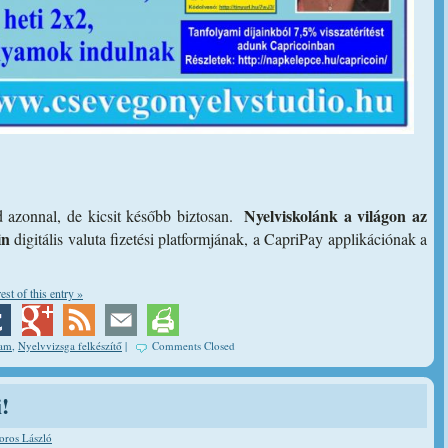
Nyelviskolánk a világon az
 azonnal, de kicsit később biztosan.
in
digitális valuta fizetési platformjának, a CapriPay applikációnak a
est of this entry »
yam
,
Nyelvvizsga felkészítő
|
Comments Closed
!
oros László