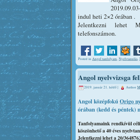
2019.09.03-
indul heti 2×2 órában .
Jelentkezni lehet 
telefonszámon.
Posted in
Angol tanfolyam
,
Nyelvtanulás
,
Angol nyelvvizsga fel
2019. január 21. hétfő |
Author
M
Angol középfokú
Origo ny
órában (kedd és péntek) m
Tanfolyamaink rendkívül céli
köszönhető a 40 éves nyelvtaná
Jelentkezni lehet a
20/364876