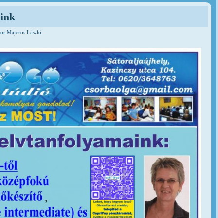
aink
hor
Majoros László