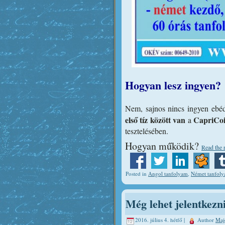
Hogyan lesz ingyen?
Nem, sajnos nincs ingyen ebéd
első tíz között van
CapriCo
a
tesztelésében.
Hogyan működik?
Read the r
Posted in
Angol tanfolyam
,
Német tanfol
Még lehet jelentkezni
2016. július 4. hétfő |
Author
Maj