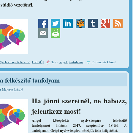
túdió vezetőnél.
Nyelvvizsga felkészítő
,
ORIGÓ
|
Tags:
angol
,
tanfolyam
|
Comments Closed
 felkészítő tanfolyam
or
Majoros László
Ha jönni szeretnél, ne habozz,
jelentkezz most!
Angol középfokú nyelvvizsgára felkészítő
tanfolyamot
indítunk
2017. szeptember 18-tól.
A
tanfolyamon
Origó nyelvvizsgára
készítjük fel a hallgatókat.