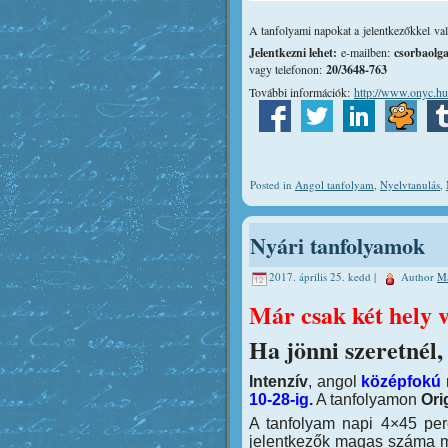
A tanfolyami napokat a jelentkezőkkel va
Jelentkezni lehet:
e-mailben:
csorbaolg
vagy telefonon:
20/3648-763
További információk:
http://www.onyc.hu
Posted in
Angol tanfolyam
,
Nyelvtanulás
,
Nyári tanfolyamok
2017. április 25. kedd |
Author
Ma
Már csak két hely 
Ha jönni szeretnél,
Intenzív
, angol
középfokú n
10-28-ig.
A tanfolyamon
Ori
A tanfolyam napi 4×45 pe
jelentkezők magas száma mi