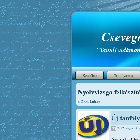
Cseveg
"Tanulj vidáman
Kezdőlap
Tanfolyamok
Nyelvvizsga felkészít
« Older Entries
Új tanfol
2019. augusztus
Angol Orig