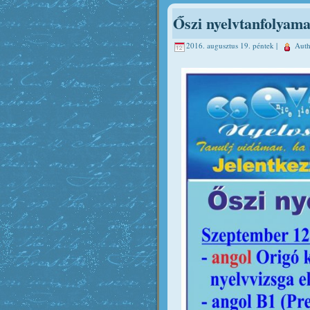
Őszi nyelvtanfolyam
2016. augusztus 19. péntek |
Aut