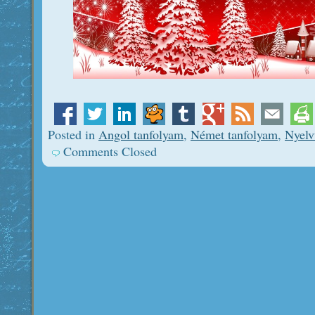
Posted in
Angol tanfolyam
,
Német tanfolyam
,
Nyelv
Comments Closed