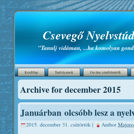
Csevegő Nyelvstúd
"Tanulj vidáman, ...ha komolyan gond
Kezdőlap
Tanfolyamok
On-line szintfelmérők
Archive for december 2015
Januárban olcsóbb lesz a nyel
2015. december 31. csütörtök |
Author
Majoro