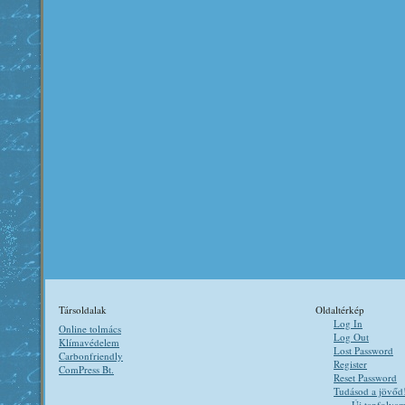
Társoldalak
Oldaltérkép
Log In
Online tolmács
Log Out
Klímavédelem
Lost Password
Carbonfriendly
Register
ComPress Bt.
Reset Password
Tudásod a jövőd
Új tanfolya