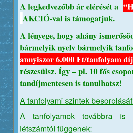
A legkedvezőbb ár elérését a
“H
AKCIÓ-val is támogatjuk.
A lényege, hogy ahány ismerősöd
bármelyik nyelv bármelyik tanf
annyiszor 6.000 Ft/tanfolyam d
részesülsz. Így – pl. 10 fős csopo
tandíjmentesen is tanulhatsz!
A tanfolyami szintek besorolását i
A tanfolyamok továbbra is 
létszámtól függenek: