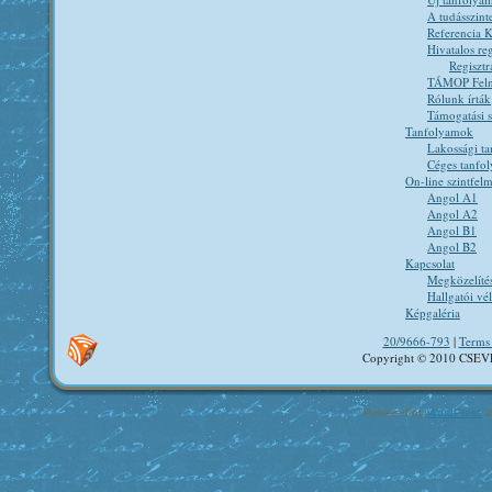
A tudásszint
Referencia K
Hivatalos reg
Regisztr
TÁMOP Felnő
Rólunk írták
Támogatási 
Tanfolyamok
Lakossági t
Céges tanfo
On-line szintfel
Angol A1
Angol A2
Angol B1
Angol B2
Kapcsolat
Megközelíté
Hallgatói v
Képgaléria
20/9666-793
|
Terms 
Copyright © 2010 CSEV
Powered by
WordPress
a