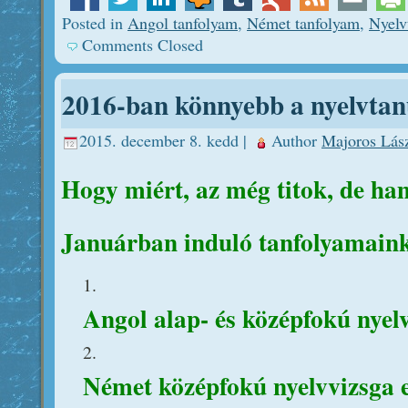
Posted in
Angol tanfolyam
,
Német tanfolyam
,
Nyelv
Comments Closed
2016-ban könnyebb a nyelvtan
2015. december 8. kedd |
Author
Majoros Lás
Hogy miért, az még titok, de ha
Januárban induló tanfolyamain
Angol alap- és középfokú nyelv
Német középfokú nyelvvizsga e