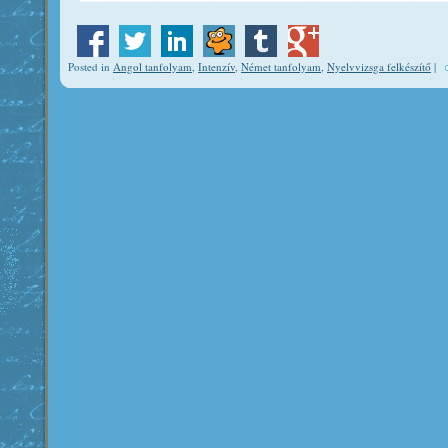
Posted in
Angol tanfolyam
,
Intenzív
,
Német tanfolyam
,
Nyelvvizsga felkészítő
|