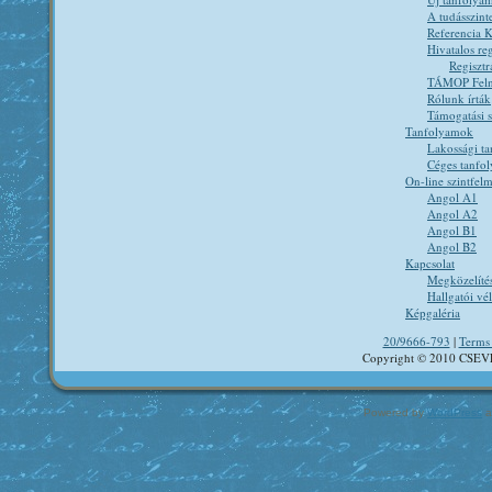
A tudásszint
Referencia K
Hivatalos reg
Regisztr
TÁMOP Felnő
Rólunk írták
Támogatási 
Tanfolyamok
Lakossági t
Céges tanfo
On-line szintfel
Angol A1
Angol A2
Angol B1
Angol B2
Kapcsolat
Megközelíté
Hallgatói v
Képgaléria
20/9666-793
|
Terms 
Copyright © 2010 CSEV
Powered by
WordPress
a