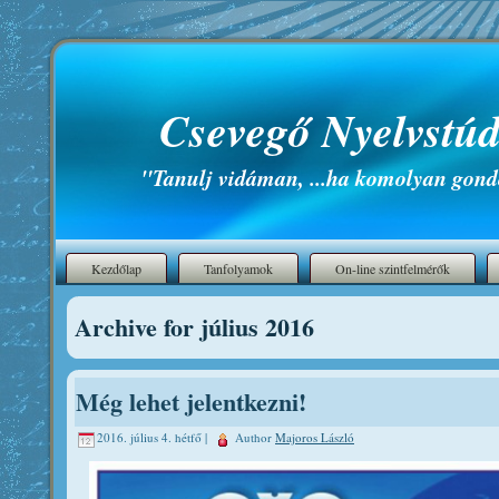
Csevegő Nyelvstúd
"Tanulj vidáman, ...ha komolyan gond
Kezdőlap
Tanfolyamok
On-line szintfelmérők
Archive for július 2016
Még lehet jelentkezni!
2016. július 4. hétfő |
Author
Majoros László