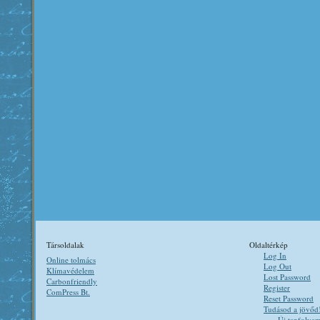
Társoldalak
Oldaltérkép
Log In
Online tolmács
Log Out
Klímavédelem
Lost Password
Carbonfriendly
Register
ComPress Bt.
Reset Password
Tudásod a jövőd
Új tanfolya