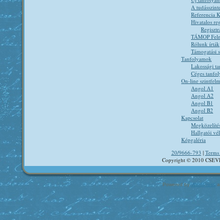
A tudásszint
Referencia K
Hivatalos reg
Regisztr
TÁMOP Felnő
Rólunk írták
Támogatási 
Tanfolyamok
Lakossági t
Céges tanfo
On-line szintfel
Angol A1
Angol A2
Angol B1
Angol B2
Kapcsolat
Megközelíté
Hallgatói v
Képgaléria
20/9666-793
|
Terms 
Copyright © 2010 CSEV
Powered by
WordPress
a