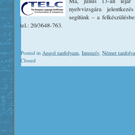
Ma, július 13-án lejá
nyelvvizsgára jelentkezé
segítünk – a felkészülésb
tel.: 20/3648-763.
Posted in
Angol tanfolyam
,
Intenzív
,
Német tanfoly
Closed