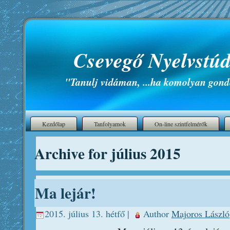
Csevegő Nyelvstúd
"Tanulj vidáman, ...ha komolyan gond
Kezdőlap
Tanfolyamok
On-line szintfelmérők
Archive for július 2015
Ma lejár!
2015. július 13. hétfő |
Author
Majoros László