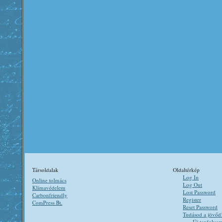
Társoldalak
Oldaltérkép
Log In
Online tolmács
Log Out
Klímavédelem
Lost Password
Carbonfriendly
Register
ComPress Bt.
Reset Password
Tudásod a jövőd
Új tanfolya