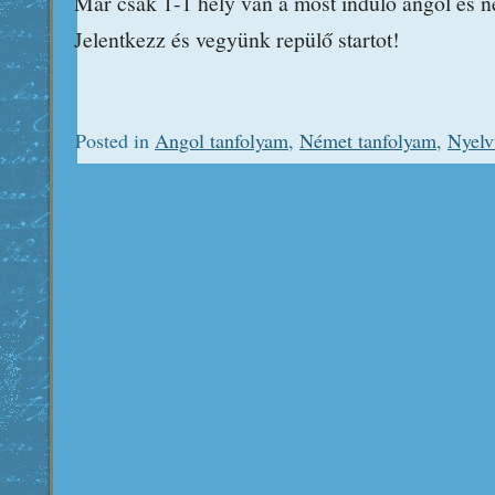
Már csak 1-1 hely van a most induló angol és 
Jelentkezz és vegyünk repülő startot!
Posted in
Angol tanfolyam
,
Német tanfolyam
,
Nyelv