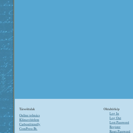
Társoldalak
Oldaltérkép
Log In
Online tolmács
Log Out
Klímavédelem
Lost Password
Carbonfriendly
Register
ComPress Bt.
Reset Password