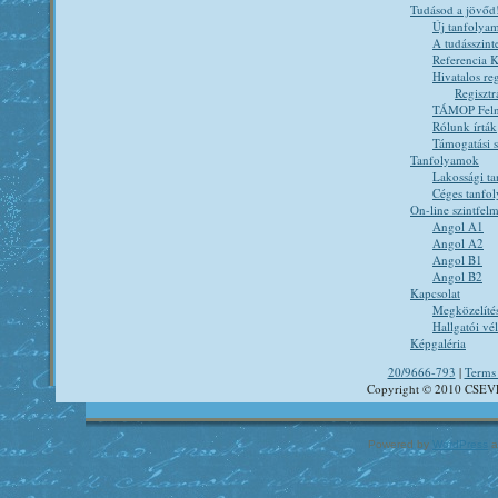
Tudásod a jövőd
Új tanfolya
A tudásszint
Referencia K
Hivatalos reg
Regisztr
TÁMOP Felnő
Rólunk írták
Támogatási 
Tanfolyamok
Lakossági t
Céges tanfo
On-line szintfel
Angol A1
Angol A2
Angol B1
Angol B2
Kapcsolat
Megközelíté
Hallgatói v
Képgaléria
20/9666-793
|
Terms 
Copyright © 2010 CSEV
Powered by
WordPress
a