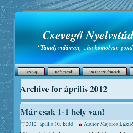
Csevegő Nyelvstúd
"Tanulj vidáman, ...ha komolyan gond
Kezdőlap
Tanfolyamok
On-line szintfelmérők
Archive for április 2012
Már csak 1-1 hely van!
2012. április 10. kedd |
Author
Majoros Lászl