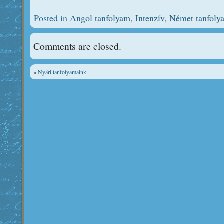
Posted in
Angol tanfolyam
,
Intenzív
,
Német tanfoly
Comments are closed.
«
Nyári tanfolyamaink