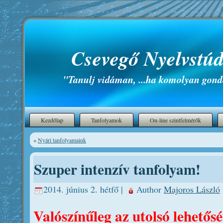
Csevegő Nyelvstúd
"Tanulj vidáman, ...ha komolyan gond
Kezdőlap
Tanfolyamok
On-line szintfelmérők
«
Nyári tanfolyamaink
Szuper intenzív tanfolyam!
2014. június 2. hétfő |
Author
Majoros László
Valószínűleg az utolsó lehetős