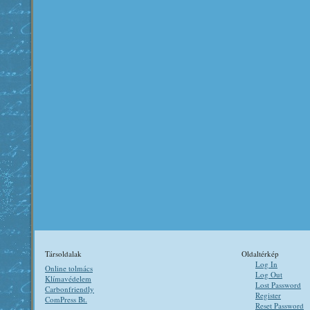
Társoldalak
Oldaltérkép
Log In
Online tolmács
Log Out
Klímavédelem
Lost Password
Carbonfriendly
Register
ComPress Bt.
Reset Password