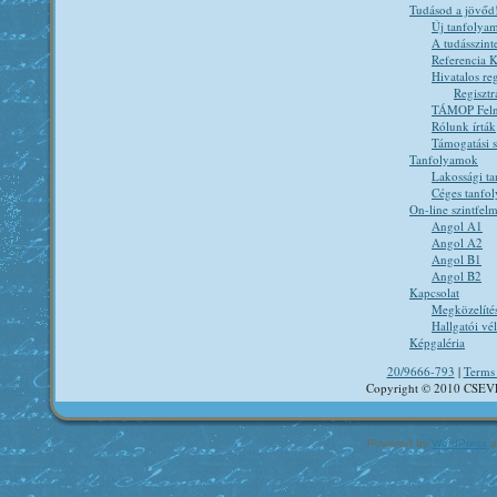
Tudásod a jövőd
Új tanfolya
A tudásszint
Referencia K
Hivatalos reg
Regisztr
TÁMOP Felnő
Rólunk írták
Támogatási 
Tanfolyamok
Lakossági t
Céges tanfo
On-line szintfel
Angol A1
Angol A2
Angol B1
Angol B2
Kapcsolat
Megközelíté
Hallgatói v
Képgaléria
20/9666-793
|
Terms 
Copyright © 2010 CSEV
Powered by
WordPress
a